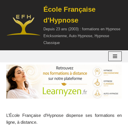
École Française
Aller
d'Hypnose
au
contenu
Depuis 23 ans (2003) : formations en Hypnose
Ericksonienne, Auto Hypnose, Hypnose
Classique
L’École Française d’Hypnose dispense ses formations en
ligne, à distance.