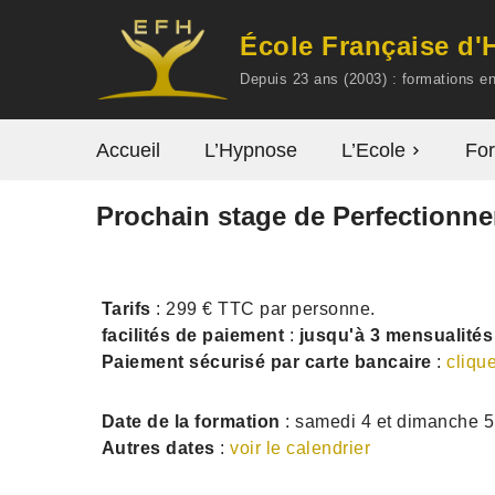
École Française d
Aller
Depuis 23 ans (2003) : formations 
au
contenu
Accueil
L’Hypnose
L’Ecole
For
Prochain stage de Perfectionn
Tarifs
: 299 € TTC par personne.
facilités de paiement
:
jusqu'à 3 mensualités
Paiement sécurisé par carte bancaire
:
clique
Date de la formation
: samedi 4 et dimanche 5
Autres dates
:
voir le calendrier