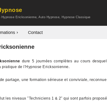
'Hypnose
en Hypnose Ericksonienne, Auto Hypnose, Hypnose Classique
mations
Contact
ricksonienne
cksonienne
dure 5 journées complètes au cours desquell
la pratique de l'Hypnose Ericksonienne.
 partage, une formation sérieuse et conviviale, reconnue p
clut les niveaux "Techniciens 1 & 2" qui sont parfois propos