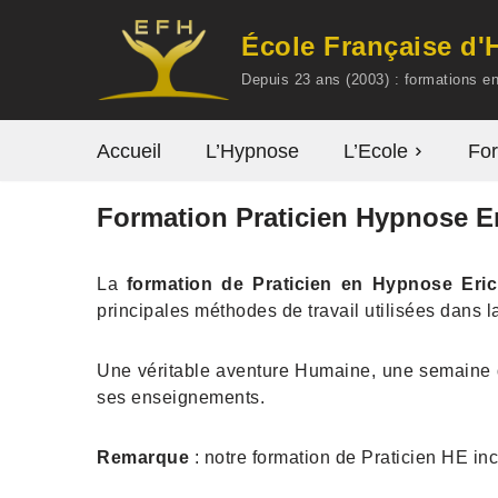
École Française d
Aller
Depuis 23 ans (2003) : formations 
au
contenu
Accueil
L’Hypnose
L’Ecole
For
Formation Praticien Hypnose E
La
formation de Praticien en Hypnose Eri
principales méthodes de travail utilisées dans 
Une véritable aventure Humaine, une semaine de
ses enseignements.
Remarque
: notre formation de Praticien HE in