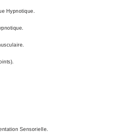
que Hypnotique.
ypnotique.
musculaire.
ints).
entation Sensorielle.