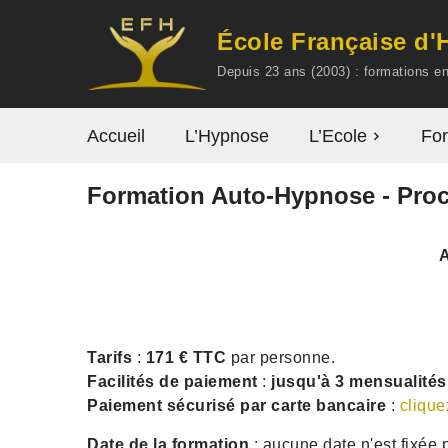
École Française d
Aller
Depuis 23 ans (2003) : formations 
au
contenu
Accueil
L’Hypnose
L’Ecole
For
Formation Auto-Hypnose - Proc
A
Tarifs
:
171 € TTC
par personne.
Facilités de paiement
:
jusqu'à 3 mensualités
Paiement sécurisé par carte bancaire
:
clique
Date de la formation
: aucune date n'est fixée 