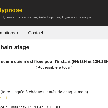
'Hypnose
en Hypnose Ericksonienne, Auto Hypnose, Hypnose Classique
mations
Contact
hain stage
ucune date n'est fixée pour l'instant (9H/12H et 13H/18
( Accessible à tous )
(faire jusqu'à 3 chèques, datés de chaque mois).
z ici
pour l'instant (9H/12H et 13H/18H).