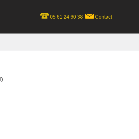
05 61 24 60 38
Contact
H)