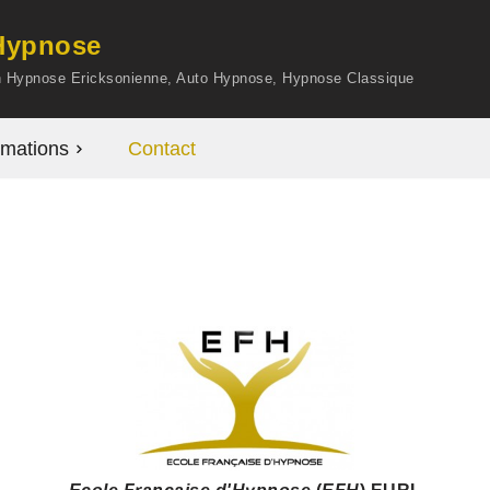
'Hypnose
en Hypnose Ericksonienne, Auto Hypnose, Hypnose Classique
mations
Contact