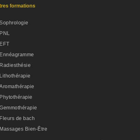
tres formations
Sophrologie
PNL
EFT
Ennéagramme
Radiesthésie
Lithothérapie
Aromathérapie
Phytothérapie
Gemmothérapie
Fleurs de bach
Massages Bien-Être
Formations en ligne