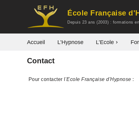
École Française d
Aller
Depuis 23 ans (2003) : formations 
au
contenu
Accueil
L’Hypnose
L’Ecole
For
Contact
Pour contacter l'
Ecole Française d'Hypnose
: