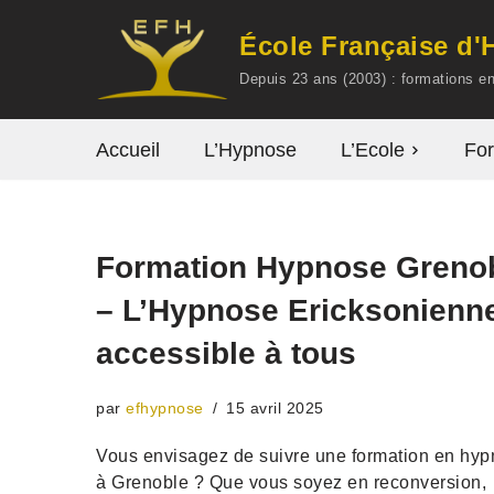
École Française d
Aller
Depuis 23 ans (2003) : formations 
au
contenu
Accueil
L’Hypnose
L’Ecole
For
Formation Hypnose Greno
– L’Hypnose Ericksonienn
accessible à tous
par
efhypnose
15 avril 2025
Vous envisagez de suivre une formation en hy
à Grenoble ? Que vous soyez en reconversion,