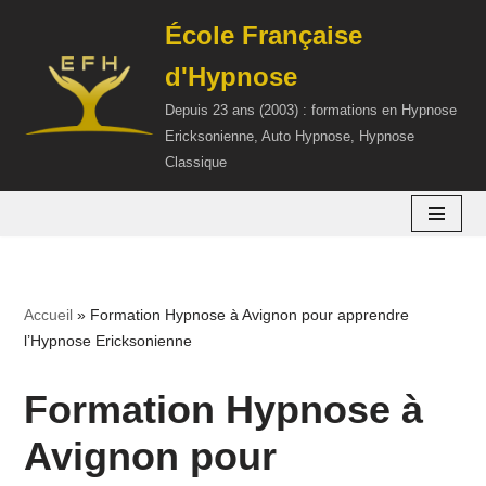
École Française
Aller
d'Hypnose
au
contenu
Depuis 23 ans (2003) : formations en Hypnose
Ericksonienne, Auto Hypnose, Hypnose
Classique
Accueil
»
Formation Hypnose à Avignon pour apprendre
l’Hypnose Ericksonienne
Formation Hypnose à
Avignon pour